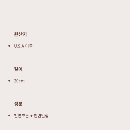
원산지
U.S.A 미국
길이
20cm
성분
천연코튼 + 천연밀랍