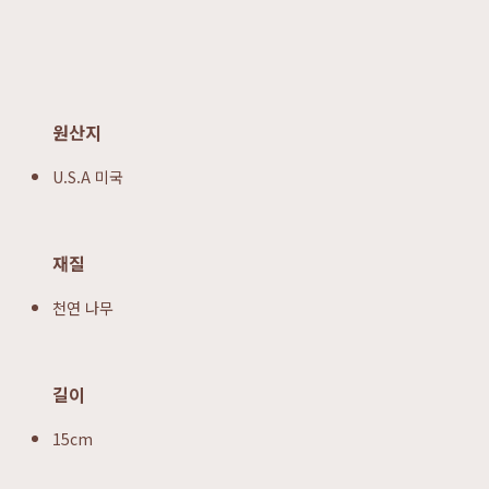
원산지
U.S.A 미국
재질
천연 나무
길이
15cm