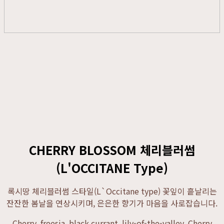
CHERRY BLOSSOM 체리블러썸
(L'OCCITANE Type)
록시땅 체리블러썸 스타일(L`Occitane type) 꽃잎이 흩날리는
잔잔한 봄날을 연상시키며, 은은한 향기가 마음을 사로잡습니다.
Cherry, freesia, black currant, lily-of-the-valley, Cherry